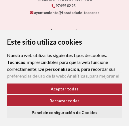
974 55 02 25
ayuntamiento@foradadadeltoscar.es
CONTACTO
MAPA WEB
AVISO LEGAL
PROTECCIÓN DE DATOS
ACCESIBILIDAD
Este sitio utiliza cookies
POLÍTICA DE COOKIES
Nuestra web utiliza los siguientes tipos de cookies:
ENLAC
Técnicas
, imprescindibles para que la web funcione
correctamente;
De personalización,
para recordar sus
preferencias de uso de la web;
Analíticas
, para mejorar el
funcionamiento de la web y sus servicios.
Aceptar todas
Si acepta pulsando el botón
“Aceptar todas”
Rechazar todas
consideramos que acepta su uso. Si pulsa el botón
“Rechazar todas”
o continúa navegando sin realizar
Panel de configuración de Cookies
ninguna acción, se guardarán las cookies técnicas
imprescindibles. Para personalizar sus preferencias
acceda al
“Panel de configuración de cookies”.