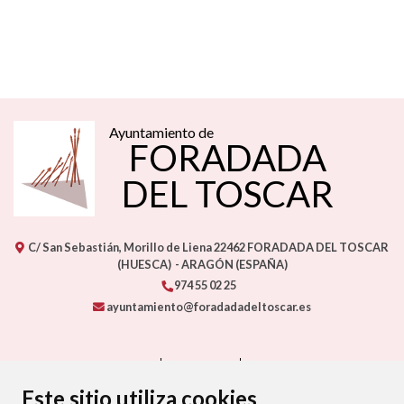
Ayuntamiento de
FORADADA
DEL TOSCAR
C/ San Sebastián, Morillo de Liena
22462
FORADADA DEL TOSCAR
(HUESCA)
- ARAGÓN
(ESPAÑA)
974 55 02 25
ayuntamiento@foradadadeltoscar.es
CONTACTO
MAPA WEB
AVISO LEGAL
PROTECCIÓN DE DATOS
ACCESIBILIDAD
Este sitio utiliza cookies