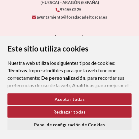
(HUESCA)
- ARAGÓN
(ESPAÑA)
974 55 02 25
ayuntamiento@foradadadeltoscar.es
CONTACTO
MAPA WEB
AVISO LEGAL
PROTECCIÓN DE DATOS
ACCESIBILIDAD
Este sitio utiliza cookies
POLÍTICA DE COOKIES
Nuestra web utiliza los siguientes tipos de cookies:
ENLAC
Técnicas
, imprescindibles para que la web funcione
correctamente;
De personalización,
para recordar sus
preferencias de uso de la web;
Analíticas
, para mejorar el
funcionamiento de la web y sus servicios.
Aceptar todas
Si acepta pulsando el botón
“Aceptar todas”
Rechazar todas
consideramos que acepta su uso. Si pulsa el botón
“Rechazar todas”
o continúa navegando sin realizar
Panel de configuración de Cookies
ninguna acción, se guardarán las cookies técnicas
imprescindibles. Para personalizar sus preferencias