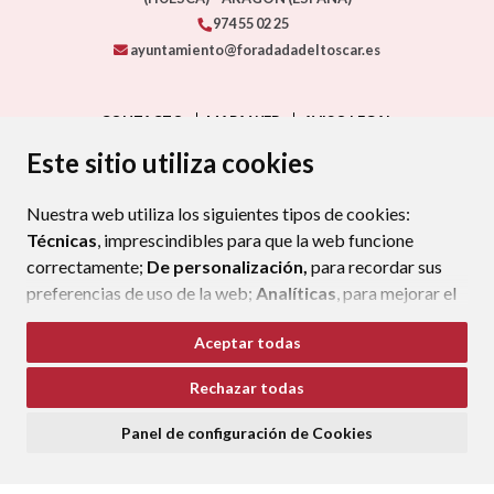
974 55 02 25
ayuntamiento@foradadadeltoscar.es
CONTACTO
MAPA WEB
AVISO LEGAL
PROTECCIÓN DE DATOS
ACCESIBILIDAD
Este sitio utiliza cookies
POLÍTICA DE COOKIES
Nuestra web utiliza los siguientes tipos de cookies:
ENLAC
Técnicas
, imprescindibles para que la web funcione
correctamente;
De personalización,
para recordar sus
preferencias de uso de la web;
Analíticas
, para mejorar el
funcionamiento de la web y sus servicios.
Aceptar todas
Si acepta pulsando el botón
“Aceptar todas”
Rechazar todas
consideramos que acepta su uso. Si pulsa el botón
“Rechazar todas”
o continúa navegando sin realizar
Panel de configuración de Cookies
ninguna acción, se guardarán las cookies técnicas
imprescindibles. Para personalizar sus preferencias