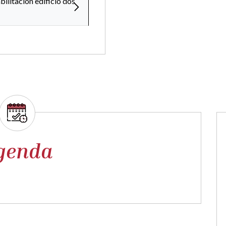
bilitación edificio dos
genda