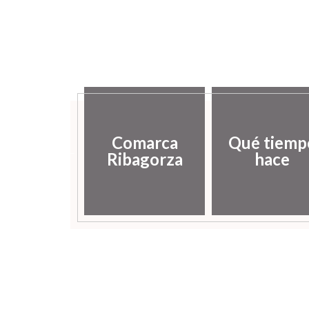
Comarca
Qué tiemp
istoria
Ribagorza
hace