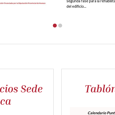
acondicionamiento de divers
caminos del término...
cios Sede
Tabló
ica
Calendario Punt