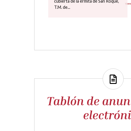
alumbrado público en la localidad de
Lascorz ,con el...
Tablón de anun
electrón