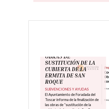
jueves, 9 julio 2026
El Ayuntamiento de
Foradada del Toscar
mejora alumbrado
público a la localidad
de Lascorz a través del
POS 2025 de la DPH
El Ayuntamiento de Foradada del
Toscar ha llevado a cabo las obras
de ampliación y mejora del