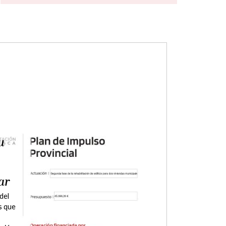
s
n la
del
de la