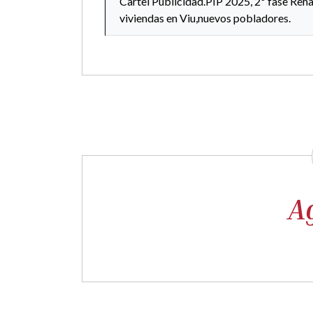
Cartel Publicidad.PIP 2025, 2º fase Reha
viviendas en Viu,nuevos pobladores.
A