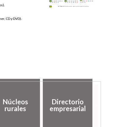
os).
ner, CD y DVD).
Núcleos
Directorio
Histor
rurales
empresarial