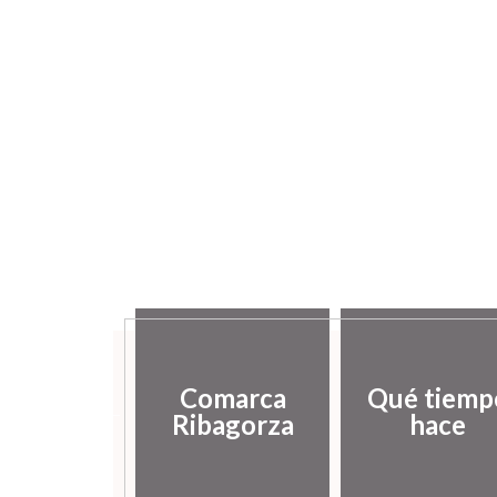
Comarca
Qué tiemp
istoria
Ribagorza
hace