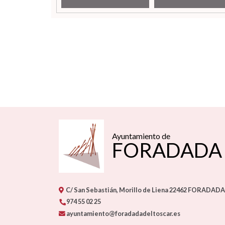
Ayuntamiento de
FORADADA 
C/ San Sebastián, Morillo de Liena
22462
FORADADA 
974 55 02 25
ayuntamiento@foradadadeltoscar.es