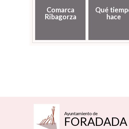
Comarca
Qué tiemp
istoria
Ribagorza
hace
Ayuntamiento de
FORADADA 