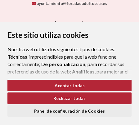
ayuntamiento@foradadadeltoscar.es
CONTACTO
MAPA WEB
AVISO LEGAL
PROTECCIÓN DE DATOS
ACCESIBILIDAD
Este sitio utiliza cookies
POLÍTICA DE COOKIES
Nuestra web utiliza los siguientes tipos de cookies:
ENLAC
Técnicas
, imprescindibles para que la web funcione
correctamente;
De personalización,
para recordar sus
preferencias de uso de la web;
Analíticas
, para mejorar el
funcionamiento de la web y sus servicios.
Aceptar todas
Si acepta pulsando el botón
“Aceptar todas”
Rechazar todas
consideramos que acepta su uso. Si pulsa el botón
“Rechazar todas”
o continúa navegando sin realizar
Panel de configuración de Cookies
ninguna acción, se guardarán las cookies técnicas
imprescindibles. Para personalizar sus preferencias
acceda al
“Panel de configuración de cookies”.