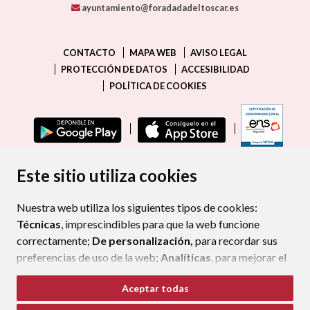
ayuntamiento@foradadadeltoscar.es
CONTACTO
MAPA WEB
AVISO LEGAL
PROTECCIÓN DE DATOS
ACCESIBILIDAD
POLÍTICA DE COOKIES
ENLAC
Este sitio utiliza cookies
Nuestra web utiliza los siguientes tipos de cookies:
Técnicas
, imprescindibles para que la web funcione
correctamente;
De personalización,
para recordar sus
preferencias de uso de la web;
Analíticas
, para mejorar el
funcionamiento de la web y sus servicios.
Aceptar todas
Si acepta pulsando el botón
“Aceptar todas”