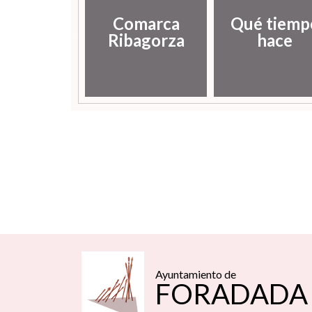
Comarca
Qué tiemp
istoria
Ribagorza
hace
Ayuntamiento de
FORADADA 