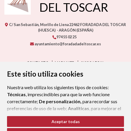
DEL TOSCAR
C/ San Sebastián, Morillo de Liena
22462
FORADADA DEL TOSCAR
(HUESCA)
- ARAGÓN
(ESPAÑA)
974 55 02 25
ayuntamiento@foradadadeltoscar.es
CONTACTO
MAPA WEB
AVISO LEGAL
PROTECCIÓN DE DATOS
ACCESIBILIDAD
Este sitio utiliza cookies
POLÍTICA DE COOKIES
Nuestra web utiliza los siguientes tipos de cookies:
ENLAC
Técnicas
, imprescindibles para que la web funcione
correctamente;
De personalización,
para recordar sus
preferencias de uso de la web;
Analíticas
, para mejorar el
funcionamiento de la web y sus servicios.
Aceptar todas
Si acepta pulsando el botón
“Aceptar todas”