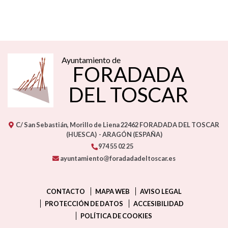
Ayuntamiento de
FORADADA
DEL TOSCAR
C/ San Sebastián, Morillo de Liena
22462
FORADADA DEL TOSCAR
(HUESCA)
- ARAGÓN
(ESPAÑA)
974 55 02 25
ayuntamiento@foradadadeltoscar.es
CONTACTO
MAPA WEB
AVISO LEGAL
PROTECCIÓN DE DATOS
ACCESIBILIDAD
POLÍTICA DE COOKIES