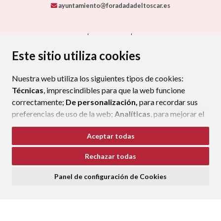
ayuntamiento@foradadadeltoscar.es
CONTACTO
MAPA WEB
AVISO LEGAL
PROTECCIÓN DE DATOS
ACCESIBILIDAD
Este sitio utiliza cookies
POLÍTICA DE COOKIES
Nuestra web utiliza los siguientes tipos de cookies:
ENLAC
Técnicas
, imprescindibles para que la web funcione
correctamente;
De personalización,
para recordar sus
preferencias de uso de la web;
Analíticas
, para mejorar el
funcionamiento de la web y sus servicios.
Aceptar todas
Si acepta pulsando el botón
“Aceptar todas”
Rechazar todas
consideramos que acepta su uso. Si pulsa el botón
“Rechazar todas”
o continúa navegando sin realizar
Panel de configuración de Cookies
ninguna acción, se guardarán las cookies técnicas
imprescindibles. Para personalizar sus preferencias
acceda al
“Panel de configuración de cookies”.