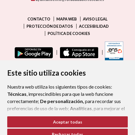
CONTACTO
MAPA WEB
AVISO LEGAL
PROTECCIÓN DE DATOS
ACCESIBILIDAD
POLÍTICA DE COOKIES
ENLAC
Este sitio utiliza cookies
Nuestra web utiliza los siguientes tipos de cookies:
Técnicas
, imprescindibles para que la web funcione
correctamente;
De personalización,
para recordar sus
preferencias de uso de la web;
Analíticas
, para mejorar el
funcionamiento de la web y sus servicios.
Aceptar todas
Si acepta pulsando el botón
“Aceptar todas”
Rechazar todas
consideramos que acepta su uso. Si pulsa el botón