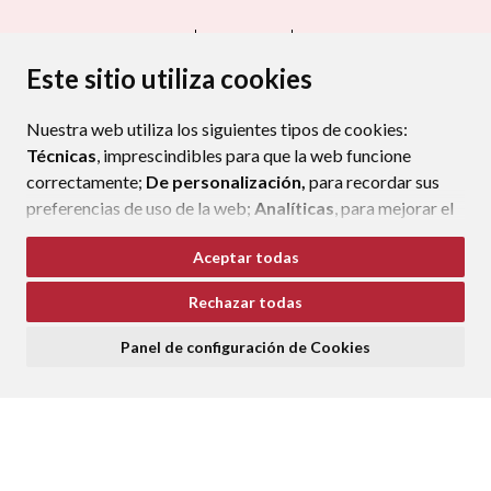
CONTACTO
MAPA WEB
AVISO LEGAL
PROTECCIÓN DE DATOS
ACCESIBILIDAD
Este sitio utiliza cookies
POLÍTICA DE COOKIES
Nuestra web utiliza los siguientes tipos de cookies:
ENLAC
Técnicas
, imprescindibles para que la web funcione
correctamente;
De personalización,
para recordar sus
preferencias de uso de la web;
Analíticas
, para mejorar el
funcionamiento de la web y sus servicios.
Aceptar todas
Si acepta pulsando el botón
“Aceptar todas”
Rechazar todas
consideramos que acepta su uso. Si pulsa el botón
“Rechazar todas”
o continúa navegando sin realizar
Panel de configuración de Cookies
ninguna acción, se guardarán las cookies técnicas
imprescindibles. Para personalizar sus preferencias
acceda al
“Panel de configuración de cookies”.
Puede consultar más información, cómo configurarlas y
posibles riesgos en nuestra
Política de Cookies
.