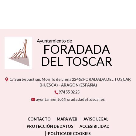
Ayuntamiento de
FORADADA
DEL TOSCAR
C/ San Sebastián, Morillo de Liena
22462
FORADADA DEL TOSCAR
(HUESCA)
- ARAGÓN
(ESPAÑA)
974 55 02 25
ayuntamiento@foradadadeltoscar.es
CONTACTO
MAPA WEB
AVISO LEGAL
PROTECCIÓN DE DATOS
ACCESIBILIDAD
POLÍTICA DE COOKIES