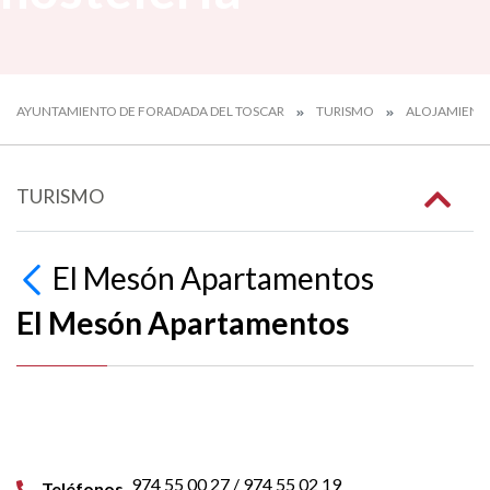
AYUNTAMIENTO DE FORADADA DEL TOSCAR
TURISMO
ALOJAMIENTO
TURISMO
El Mesón Apartamentos
El Mesón Apartamentos
974 55 00 27 / 974 55 02 19
Teléfonos